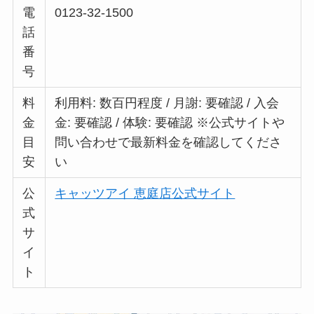
電
0123-32-1500
話
番
号
料
利用料: 数百円程度 / 月謝: 要確認 / 入会
金
金: 要確認 / 体験: 要確認 ※公式サイトや
目
問い合わせで最新料金を確認してくださ
安
い
公
キャッツアイ 恵庭店公式サイト
式
サ
イ
ト