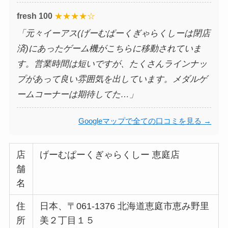
fresh 100
★★★★☆
「元々イーアス(げーむぱーくぎゃらくしーは閉店
済)にあったゲーム機がこちらに移動されていま
す。営業時間は短いですが、たくさんラインナッ
プがあって良い雰囲気を出しています。メダルゲ
ームコーナーは期待してた…」
Googleマップで全ての口コミを見る →
店
げーむぱーくぎゃらくしー 恵庭店
舗
名
住
日本、〒061-1376 北海道恵庭市恵み野里
所
美２丁目１５