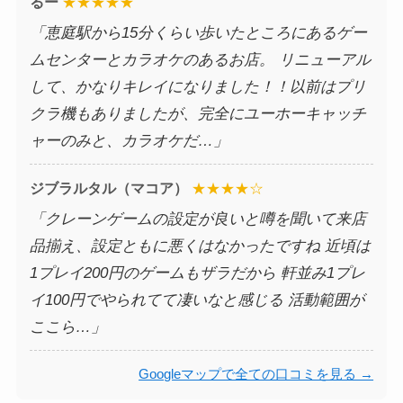
るー
★★★★★
「恵庭駅から15分くらい歩いたところにあるゲー
ムセンターとカラオケのあるお店。 リニューアル
して、かなりキレイになりました！！以前はプリ
クラ機もありましたが、完全にユーホーキャッチ
ャーのみと、カラオケだ…」
ジブラルタル（マコア）
★★★★☆
「クレーンゲームの設定が良いと噂を聞いて来店
品揃え、設定ともに悪くはなかったですね 近頃は
1プレイ200円のゲームもザラだから 軒並み1プレ
イ100円でやられてて凄いなと感じる 活動範囲が
ここら…」
Googleマップで全ての口コミを見る →