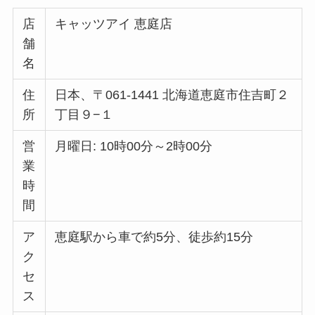
店
キャッツアイ 恵庭店
舗
名
住
日本、〒061-1441 北海道恵庭市住吉町２
所
丁目９−１
営
月曜日: 10時00分～2時00分
業
時
間
ア
恵庭駅から車で約5分、徒歩約15分
ク
セ
ス