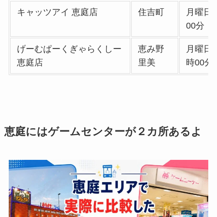
キャッツアイ 恵庭店
住吉町
月曜日:
00分
げーむぱーくぎゃらくしー
恵み野
月曜日: 
恵庭店
里美
時00分
恵庭にはゲームセンターが２カ所あるよ