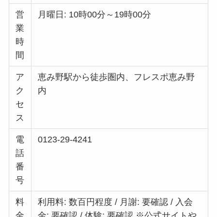
営
月曜日: 10時00分～19時00分
業
時
間
ア
恵み野駅から徒歩圏内、フレスポ恵み野
ク
内
セ
ス
電
0123-29-4241
話
番
号
料
利用料: 数百円程度 / 月謝: 要確認 / 入会
金
金: 要確認 / 体験: 要確認 ※公式サイトや