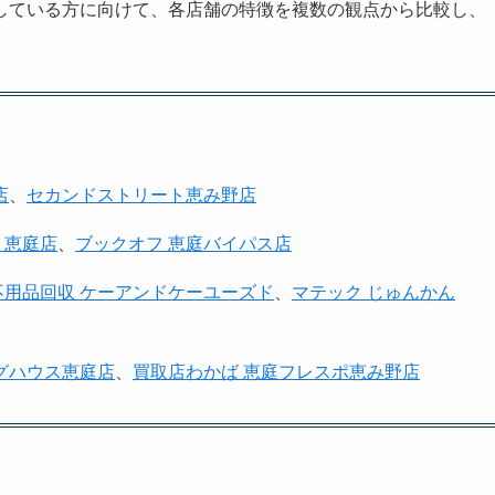
している方に向けて、各店舗の特徴を複数の観点から比較し、
店
、
セカンドストリート恵み野店
 恵庭店
、
ブックオフ 恵庭バイパス店
不用品回収 ケーアンドケーユーズド
、
マテック じゅんかん
グハウス恵庭店
、
買取店わかば 恵庭フレスポ恵み野店