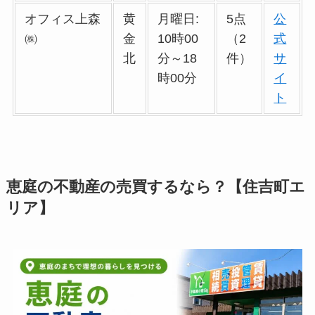
オフィス上森
黄
月曜日:
5点
公
㈱
金
10時00
（2
式
北
分～18
件）
サ
時00分
イ
ト
恵庭の不動産の売買するなら？【住吉町エ
リア】