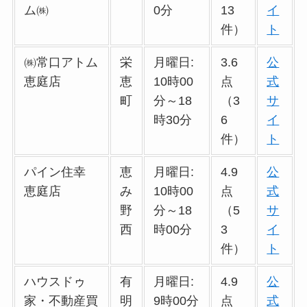
ム㈱
0分
13
イ
件）
ト
㈱常口アトム
栄
月曜日:
3.6
公
恵庭店
恵
10時00
点
式
町
分～18
（3
サ
時30分
6
イ
件）
ト
パイン住幸
恵
月曜日:
4.9
公
恵庭店
み
10時00
点
式
野
分～18
（5
サ
西
時00分
3
イ
件）
ト
ハウスドゥ
有
月曜日:
4.9
公
家・不動産買
明
9時00分
点
式