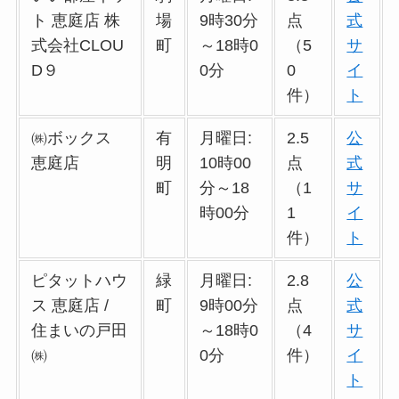
ト 恵庭店 株
場
9時30分
点
式
式会社CLOU
町
～18時0
（5
サ
D９
0分
0
イ
件）
ト
㈱ボックス
有
月曜日:
2.5
公
恵庭店
明
10時00
点
式
町
分～18
（1
サ
時00分
1
イ
件）
ト
ピタットハウ
緑
月曜日:
2.8
公
ス 恵庭店 /
町
9時00分
点
式
住まいの戸田
～18時0
（4
サ
㈱
0分
件）
イ
ト