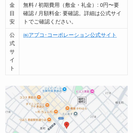
金
無料 / 初期費用（敷金・礼金）: 0円〜要
目
確認 / 月額料金: 要確認。詳細は公式サイ
安
トでご確認ください。
公
㈱アプコ･コーポレーション公式サイト
式
サ
イ
ト