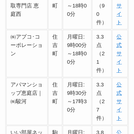
取専門店 恵
町
～18時0
（9
サ
庭西
0分
0
イ
件）
ト
㈱アプコ･コ
住
月曜日:
3.3
公
ーポレーショ
吉
9時00分
点
式
ン
町
～18時0
（2
サ
0分
1
イ
件）
ト
アパマンショ
住
月曜日:
3.3
公
ップ恵庭店｜
吉
9時30分
点
式
㈱駿河
町
～17時3
（2
サ
0分
7
イ
件）
ト
いい部屋ネッ
駒
月曜日:
3.8
公