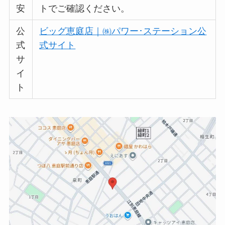
安
トでご確認ください。
公
ビッグ恵庭店｜㈱パワー･ステーション公
式
式サイト
サ
イ
ト