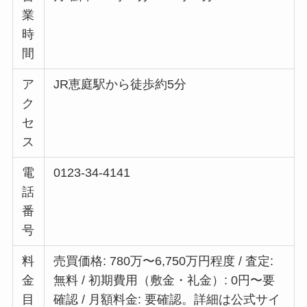
業
時
間
ア
JR恵庭駅から徒歩約5分
ク
セ
ス
電
0123-34-4141
話
番
号
料
売買価格: 780万〜6,750万円程度 / 査定:
金
無料 / 初期費用（敷金・礼金）: 0円〜要
目
確認 / 月額料金: 要確認。詳細は公式サイ