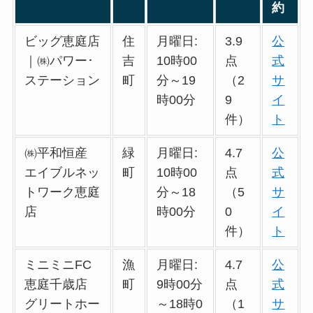
約
ビッグ恵庭店
住
月曜日:
3.9
公
｜㈱パワー･
吉
10時00
点
式
ステーション
町
分～19
（2
サ
時00分
9
イ
件）
ト
㈱平和恒産
緑
月曜日:
4.7
公
エイブルネッ
町
10時00
点
式
トワーク恵庭
分～18
（5
サ
店
時00分
0
イ
件）
ト
ミニミニFC
漁
月曜日:
4.7
公
恵庭千歳店
町
9時00分
点
式
グリートホー
～18時0
（1
サ