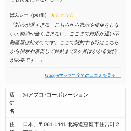
ぱふぃー（perffi）
★☆☆☆☆
「対応が遅すぎる。こちらから指示や催促をしな
いと契約が全く進まない。ここまで対応が遅い不
動産屋は始めてです。ここで契約する時はこちら
から指示や催促して終結まで2ヶ月はかかる覚悟
が必要です。」
Googleマップで全ての口コミを見る →
店
㈱アプコ･コーポレーション
舗
名
住
日本、〒061-1441 北海道恵庭市住吉町２