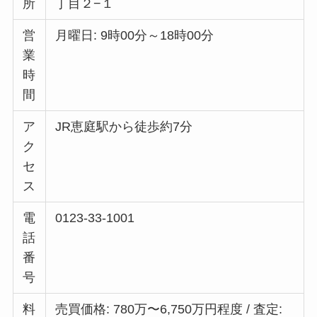
所
丁目２−１
営
月曜日: 9時00分～18時00分
業
時
間
ア
JR恵庭駅から徒歩約7分
ク
セ
ス
電
0123-33-1001
話
番
号
料
売買価格: 780万〜6,750万円程度 / 査定: