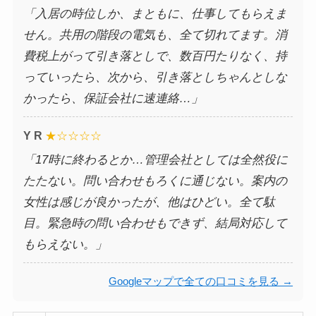
「入居の時位しか、まともに、仕事してもらえま
せん。共用の階段の電気も、全て切れてます。消
費税上がって引き落としで、数百円たりなく、持
っていったら、次から、引き落としちゃんとしな
かったら、保証会社に速連絡…」
Y R
★☆☆☆☆
「17時に終わるとか…管理会社としては全然役に
たたない。問い合わせもろくに通じない。案内の
女性は感じが良かったが、他はひどい。全て駄
目。緊急時の問い合わせもできず、結局対応して
もらえない。」
Googleマップで全ての口コミを見る →