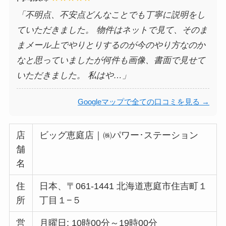
「不明点、不安点どんなことでも丁寧に説明をし
ていただきました。 物件はネットで見て、そのま
まメール上でやりとりするのが今のやり方なのか
なと思っていましたが何件も画像、書面で見せて
いただきました。 私はや…」
Googleマップで全ての口コミを見る →
店
ビッグ恵庭店｜㈱パワー･ステーション
舗
名
住
日本、〒061-1441 北海道恵庭市住吉町１
所
丁目１−５
営
月曜日: 10時00分～19時00分