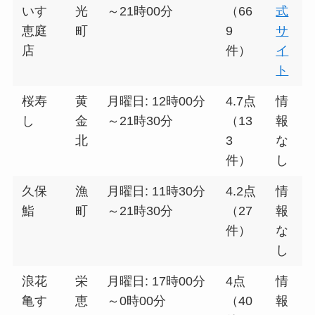
いす
光
～21時00分
（66
式
恵庭
町
9
サ
店
件）
イ
ト
桜寿
黄
月曜日: 12時00分
4.7点
情
し
金
～21時30分
（13
報
北
3
な
件）
し
久保
漁
月曜日: 11時30分
4.2点
情
鮨
町
～21時30分
（27
報
件）
な
し
浪花
栄
月曜日: 17時00分
4点
情
亀す
恵
～0時00分
（40
報