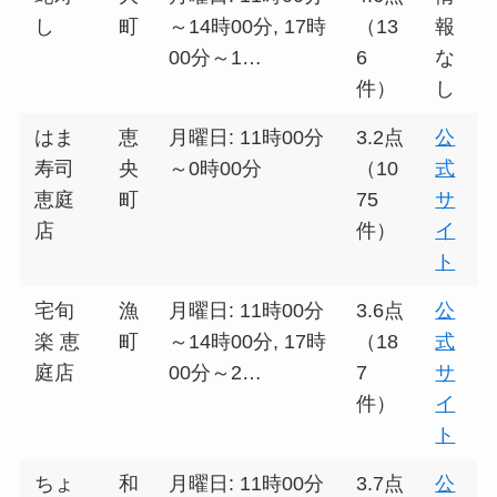
し
町
～14時00分, 17時
（13
報
00分～1…
6
な
件）
し
はま
恵
月曜日: 11時00分
3.2点
公
寿司
央
～0時00分
（10
式
恵庭
町
75
サ
店
件）
イ
ト
宅旬
漁
月曜日: 11時00分
3.6点
公
楽 恵
町
～14時00分, 17時
（18
式
庭店
00分～2…
7
サ
件）
イ
ト
ちょ
和
月曜日: 11時00分
3.7点
公