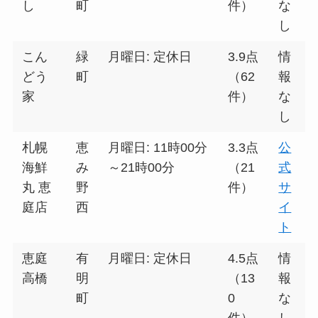
し
町
件）
な
し
こん
緑
月曜日: 定休日
3.9点
情
どう
町
（62
報
家
件）
な
し
札幌
恵
月曜日: 11時00分
3.3点
公
海鮮
み
～21時00分
（21
式
丸 恵
野
件）
サ
庭店
西
イ
ト
恵庭
有
月曜日: 定休日
4.5点
情
高橋
明
（13
報
町
0
な
件）
し