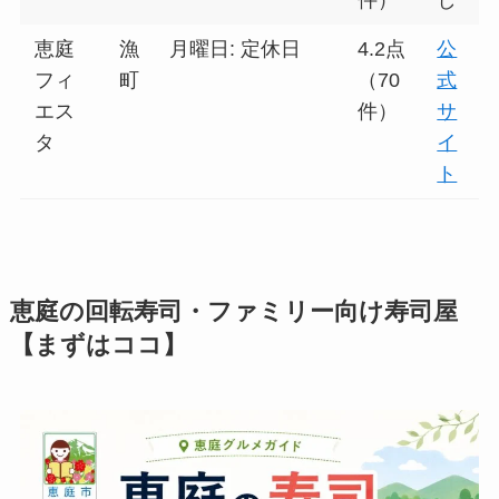
恵庭
漁
月曜日: 定休日
4.2点
公
フィ
町
（70
式
エス
件）
サ
タ
イ
ト
恵庭の回転寿司・ファミリー向け寿司屋
【まずはココ】