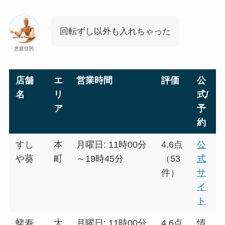
回転ずし以外も入れちゃった
恵庭住民
店舗
エ
営業時間
評価
公
名
リ
式/
ア
予
約
すし
本
月曜日: 11時00分
4.6点
公
や葵
町
～19時45分
（53
式
件）
サ
イ
ト
蛯寿
大
月曜日: 11時00分
4.6点
情