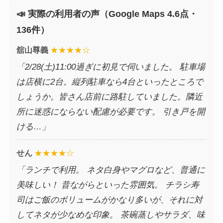
📣 実際の利用者の声（Google Maps 4.6点・
136件）
舘山尊義
★★★★☆
「2/28(土)11:00過ぎに初見で伺いました。 駐車場
は店横に2台。縦列駐車なら4台といったところで
しょうか。皆さん店前に路駐していました。隣近
所に迷惑にならない配慮が必要です。 引き戸を開
ける…」
せん
★★★★☆
「ランチで利用。 ネタ白身やマグロなど、普通に
美味しい！ 昔ながらといった雰囲気。 チラシ寿
司はご飯のボリュームがかなり多いが、それに対
してネタが少なめな印象。 茶碗蒸しやサラダ、味