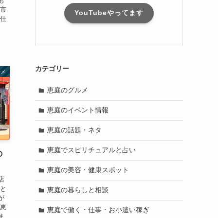
も
庭市
YouTubeやってます
 仕
カテゴリー
ルメ
恵庭のグルメ
恵庭のイベント情報
恵庭の話題・ネタ
恵庭でスピリチュアルと占い
の
恵庭の美容・健康スポット
店
っと
恵庭の暮らしと相談
が
、恵
恵庭で働く・仕事・お小遣い稼ぎ
ま