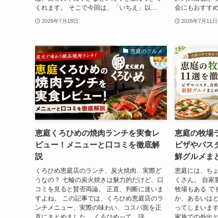
くれます。 そこで今回は、「いちえ」以...
会にもおすすめ
2026年7月18日
2026年7月11日
恵庭のグルメ
恵庭くろひめの焼肉ランチを実食レ
恵庭の牧場
ビュー！メニューと口コミを徹底解
ピザやパス
説
鮮グルメま
くろひめ恵庭店のランチ、炭火焼肉…実際ど
恵庭には、ち
うなの？ 七輪の炭火焼きは魅力的だけど、口
くさん。 自家
コミを見ると賛否両論。 正直、判断に迷いま
牧場もある で
すよね。 この記事では、くろひめ恵庭店のラ
か、あるいは
ンチメニュー、実際の味わい、コスパ面を正
ってしまいます
直にまとめました。 くろひめって、評...
家族での外出と