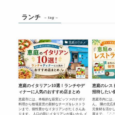
ランチ
– tag –
恵庭のグルメ
恵庭のイタリアン10選！ランチやデ
恵庭のレス
ィナーに人気のおすすめ店まとめ
招待したい
恵庭市には、本格的な薪窯ピッツァのナポリ
恵庭市内には
料理から牧場直営の新鮮なチーズをレストラ
ん。 隣の北広
ンまで、個性豊かなイタリアンがたくさんあ
元食材を活か
ります。 人口の割にイタリアンが多いかも イ
屋まで、「こ