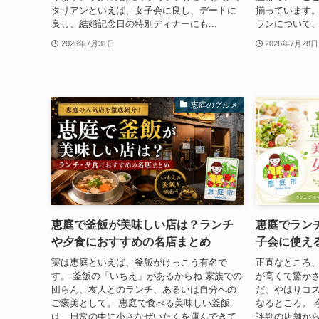
タリアンといえば、女子会に良し、デートに
揃っています。
良し、結婚記念日の特別ディナーにも...
ランについて、
2026年7月31日
2026年7月28日
恵庭のグルメ
恵庭で釜飯が美味しい店は？ランチ
恵庭でラン
や夕食におすすめの名店まとめ
子会に使え
実は恵庭といえば、釜飯がけっこう有名で
正直なところ
す。 釜飯の「いちえ」があるからね 家族での
が高くて驚かさ
団らん、友人とのランチ、あるいは自分への
だ、やはりコ
ご褒美として。 恵庭で食べる美味しい釜飯
なるところ。 
は、日常の中に小さなぜいたくを運んできて
評判の店舗か