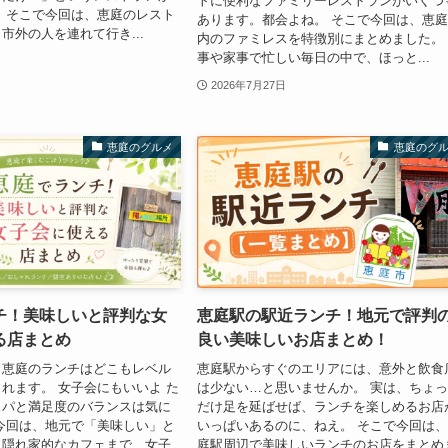
トに便利なファミリーレストランがいくつ
 そこで今回は、恵庭のレスト
あります。都会よね。 そこで今回は、恵
市外の人を連れて行き...
内のファミレスを特徴別にまとめました。
事や家事で忙しい毎日の中で、ほっと...
2026年7月27日
恵庭のグルメ
恵庭のグ
チ！美味しいと評判な女
恵庭駅の駅近ランチ！地元で評判
る店まとめ
良い美味しいお店まとめ！
、恵庭のランチはどこもレベル
恵庭駅からすぐのエリアには、意外と飲食
れます。 女子会にもいいよ た
は少ない…と思いませんか。 実は、ちょ
スパと満足度のバランスは気に
だけ足を延ばせば、ランチを楽しめるお店
今回は、地元で「美味しい」と
いっぱいあるのに、ねえ。 そこで今回は
ら隠れ家的なカフェまで、女子
庭駅周辺で美味しいランチのお店をまとめ