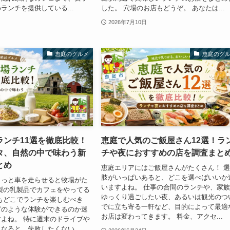
ランチを提供している...
した。 穴場のお店もどうぞ。 あなたは...
2026年7月10日
恵庭のグルメ
恵庭のグ
ランチ11選を徹底比較！
恵庭で人気のご飯屋さん12選！ラ
タ、自然の中で味わう新
チや夜におすすめの店を調査まと
とめ
恵庭エリアにはご飯屋さんがたくさん！ 
肢がいっぱいあると、どこを選べばいいか
ょっと車を走らせると牧場がた
いますよね。 仕事の合間のランチや、家
製の乳製品でカフェをやってる
ゆっくり過ごしたい夜、あるいは観光のつ
もどこでランチを楽しむべき
でに立ち寄る一軒など、目的によって最適
どのような体験ができるのか迷
お店は変わってきます。 料金、アクセ...
よね。 特に週末のドライブや
なると、失敗したくない...