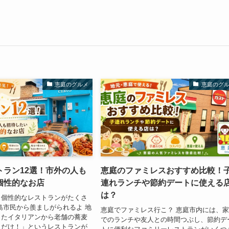
恵庭のグルメ
恵庭のグ
トラン12選！市外の人も
恵庭のファミレスおすすめ比較！
個性的なお店
連れランチや節約デートに使える
は？
、個性的なレストランがたくさ
島市民から羨ましがられるよ 地
恵庭でファミレス行こ？ 恵庭市内には、
したイタリアンから老舗の蕎麦
でのランチや友人との時間つぶし、節約デ
こだけ！」というレストランが