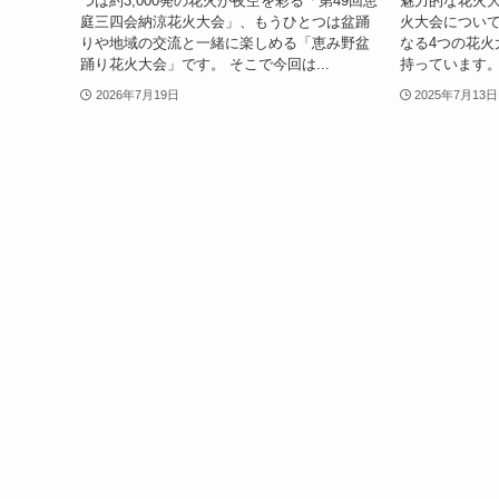
つは約3,000発の花火が夜空を彩る「第49回恵
魅力的な花火大
庭三四会納涼花火大会」、もうひとつは盆踊
火大会について
りや地域の交流と一緒に楽しめる「恵み野盆
なる4つの花火
踊り花火大会」です。 そこで今回は...
持っています。 3
2026年7月19日
2025年7月13日