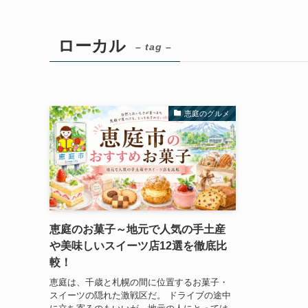
ローカル
– tag –
恵庭のグルメ
恵庭のお菓子～地元で人気の手土産
や美味しいスイーツ店12選を徹底比
較！
恵庭は、千歳と札幌の間に位置するお菓子・
スイーツの隠れた激戦区だ。 ドライブの途中