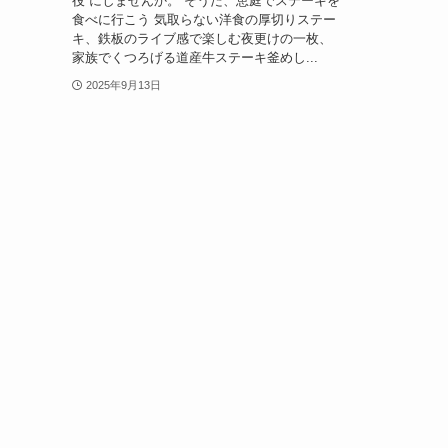
役”にしませんか。 そうだ、恵庭でステーキを
食べに行こう 気取らない洋食の厚切りステー
キ、鉄板のライブ感で楽しむ夜更けの一枚、
家族でくつろげる道産牛ステーキ釜めし...
2025年9月13日