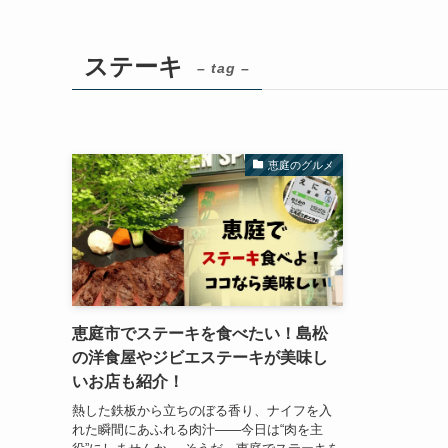
ステーキ
– tag –
恵庭のグルメ
恵庭市でステーキを食べたい！島松
の洋食屋やジビエステーキが美味し
いお店も紹介！
熱した鉄板から立ちのぼる香り、ナイフを入
れた瞬間にあふれる肉汁――今日は“肉を主