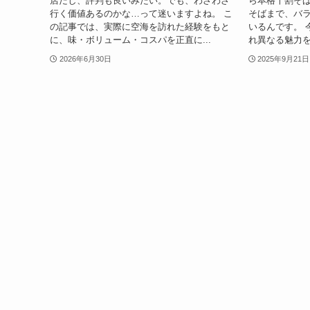
店だし、評判も良いみたい。でも、わざわざ
ら本格十割そ
行く価値あるのかな…って迷いますよね。 こ
そばまで、バ
の記事では、実際に空海を訪れた経験をもと
いるんです。 
に、味・ボリューム・コスパを正直に...
れ異なる魅力を
2026年6月30日
2025年9月21日