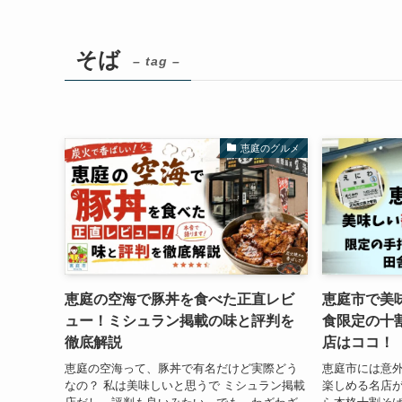
そば
– tag –
恵庭のグルメ
恵庭の空海で豚丼を食べた正直レビ
恵庭市で美味
ュー！ミシュラン掲載の味と評判を
食限定の十
徹底解説
店はココ！
恵庭の空海って、豚丼で有名だけど実際どう
恵庭市には意
なの？ 私は美味しいと思うで ミシュラン掲載
楽しめる名店が